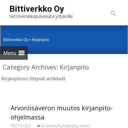
Skip
Bittiverkko Oy
to
Haku:
tietotekniikkapalveluita yrityksille
content
Bittiverkko Oy
>
Kirjanpito
Menu
Category Archives: Kirjanpito
Kirjanpitoon liittyvät artikkelit
Arvonlisäveron muutos kirjanpito-
ohjelmassa
,
,
27.9.2024
Arvonlisävero
Kirjanpito
Yleinen