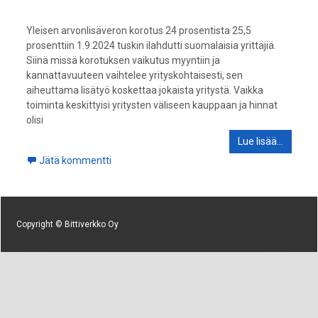
Yleisen arvonlisäveron korotus 24 prosentista 25,5
prosenttiin 1.9.2024 tuskin ilahdutti suomalaisia yrittäjiä.
Siinä missä korotuksen vaikutus myyntiin ja
kannattavuuteen vaihtelee yrityskohtaisesti, sen
aiheuttama lisätyö koskettaa jokaista yritystä. Vaikka
toiminta keskittyisi yritysten väliseen kauppaan ja hinnat
olisi
Lue lisää…
Jätä kommentti
Copyright © Bittiverkko Oy